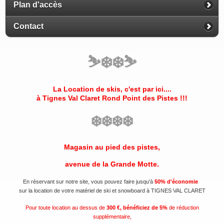
Plan d'accès
Contact
⛷️
❄️
❄️
⛷️
La Location de skis, c'est par ici....
à Tignes Val Claret
Rond Point des Pistes
!!!
❄️
❄️
❄️
❄️
Magasin au pied des pistes,
avenue de la Grande Motte.
En réservant sur notre site, vous pouvez faire jusqu'à
50% d'économie
sur la location de votre matériel de ski et snowboard à TIGNES VAL CLARET
Pour toute location au dessus de
300 €, bénéficiez de 5%
de réduction
supplémentaire,